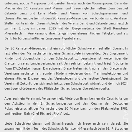
unbedingt nötige Manpower und darüber hinaus auch die Womenpower. Denn die
Macher des SC Ramstein sind Männer und Frauen gleichermaßen: Zum Beispiel
Gabriele Lang und Lena Mader sind Namen von Schachspielerinnen und
Ehrenamtlichen, die tief mit dem SC Ramstein-Miesenbach verbunden sind. An dieser
Stelle möchte ich den Ehrenmitgliedern des Vereins Bernd und Gabriele Lang herzlich
zu ihrer Ehrung im Januar 2025 mit der Bürgermedaille der Stadt Ramstein-
Miesenbach in Anerkennung ihrer langjährigen ehrenamtlichen Tätigkeit und als
Dank für bürgerschaftliches Engagement gratulieren.
Der SC Ramstein-Miesenbach ist ein vorbildlicher Schachverein auf allen Ebenen: In
fast allen der Mannschaften ist eine Schachspielerin gemeldet. Das Engagement
Kinder und Jugendliche für den Schachsport zu begeistern ist weiter über die
Grenzen unseres Landesverbandes seit Jahrzehnten bekannt und trägt Früchte in
Form DWZ-starker junger Erwachsener. Diese treten nicht nur an den Brettern der
Vereinsmannschaften an, sondern fördern wiederum durch Trainingslektionen und
ehrenamtliches Engagement das Vereinsleben und die heutige Vereinsjugend. Ein
Verein mit Zukunft, der sich auch inklusivem Schachsport widmet und dem ich 2024
den Jugendförderpreis des Pfälzischen Schachbundes überreichen durfte.
Aber auch ein Verein mit Vergangenheit: Viele von Ihnen kennen die Geschichte um
den Aufstieg in der 2. Schachbundesliga und den Gewinn der Deutschen
Pokalmeisterschaft der Mannschaft des SC Miesenbach um den Pfalzmeister 1982
und heutigen Bahn-Chef Richard „Ricky“ Lutz.
Liebe Schachfreundinnen und Schachfreunde, ich freue mich sehr darauf, Sie
zusammen mit dem Team des Schachclub Ramstein-Miesenbach beim 92. Pfälzischen