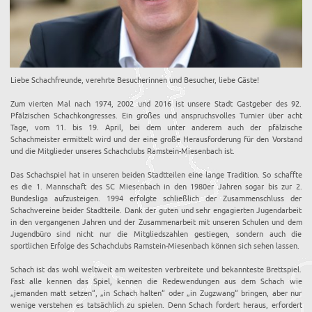
Liebe Schachfreunde, verehrte Besucherinnen und Besucher, liebe Gäste!
Zum vierten Mal nach 1974, 2002 und 2016 ist unsere Stadt Gastgeber des 92.
Pfälzischen Schachkongresses. Ein großes und anspruchsvolles Turnier über acht
Tage, vom 11. bis 19. April, bei dem unter anderem auch der pfälzische
Schachmeister ermittelt wird und der eine große Herausforderung für den Vorstand
und die Mitglieder unseres Schachclubs Ramstein-Miesenbach ist.
Das Schachspiel hat in unseren beiden Stadtteilen eine lange Tradition. So schaffte
es die 1. Mannschaft des SC Miesenbach in den 1980er Jahren sogar bis zur 2.
Bundesliga aufzusteigen. 1994 erfolgte schließlich der Zusammenschluss der
Schachvereine beider Stadtteile. Dank der guten und sehr engagierten Jugendarbeit
in den vergangenen Jahren und der Zusammenarbeit mit unseren Schulen und dem
Jugendbüro sind nicht nur die Mitgliedszahlen gestiegen, sondern auch die
sportlichen Erfolge des Schachclubs Ramstein-Miesenbach können sich sehen lassen.
Schach ist das wohl weltweit am weitesten verbreitete und bekannteste Brettspiel.
Fast alle kennen das Spiel, kennen die Redewendungen aus dem Schach wie
„jemanden matt setzen“, „in Schach halten“ oder „in Zugzwang“ bringen, aber nur
wenige verstehen es tatsächlich zu spielen. Denn Schach fordert heraus, erfordert